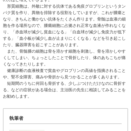
形質細胞は、外敵に対する抗体である免疫グロブリンというタン
パク質を作り、異物を排除する役割をしていますが、これが腫瘍と
なり、きちんと働かない抗体をたくさん作ります。骨髄は血液の細
胞を作る場所なので、腫瘍細胞に占拠され正常な血液が作れなくな
り、「赤血球が減少し貧血になる」「白血球が減少し免疫力が低下
する」「血小板が減少し血が止まりにくくなる」などを引き起こし
たり、臓器障害を起こすことがあります。
また、骨髄腫の細胞は骨を溶かす細胞を刺激し、骨を溶かしやす
くしてしまい、ちょっとしたことで骨折したり、体のあちこちが痛
くなってきたりします。
健康診断の血液検査で貧血やグロブリンの高値を指摘されること
や、腎不全障害、痛みや骨折から見つかることが多くあります。
短期間のうちに何回も骨折する、少しぶつけただけなのに骨折す
る、などの症状がある場合は、主治医の先生に相談してみることを
お勧めします。
執筆者