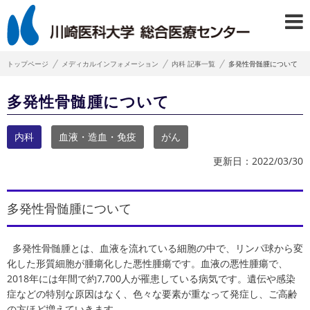
トップページ
メディカルインフォメーション
内科 記事一覧
多発性骨髄腫について
多発性骨髄腫について
内科
血液・造血・免疫
がん
更新日：2022/03/30
多発性骨髄腫について
多発性骨髄腫とは、血液を流れている細胞の中で、リンパ球から変
化した形質細胞が腫瘍化した悪性腫瘍です。血液の悪性腫瘍で、
2018年には年間で約7,700人が罹患している病気です。遺伝や感染
症などの特別な原因はなく、色々な要素が重なって発症し、ご高齢
の方ほど増えていきます。