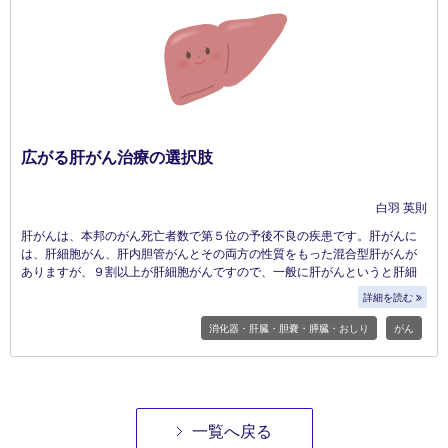
広がる肝がん治療の選択肢
白羽 英則
肝がんは、本邦のがん死亡者数で第５位の予後不良の疾患です。肝がんに
は、肝細胞がん、肝内胆管がんとその両方の性質をもった混合型肝がんが
ありますが、９割以上が肝細胞がんですので、一般に肝がんというと肝細
胞がんのことを示します。
詳細を読む
消化器・肝臓・胆嚢・膵臓・おしり
がん
一覧へ戻る