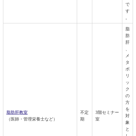
で
す
。
脂
肪
肝
、
メ
タ
ボ
リ
ッ
ク
の
方
を
脂肪肝教室
不定
3階セミナー
対
（医師・管理栄養士など）
期
室
象
と
し