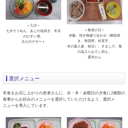
＜七夕＞
＜敬老の日＞
七夕そうめん、あじの塩焼き、冬瓜
赤飯、焼き物盛り合わせ（鯛塩焼
のひすい煮、
き、寿高野、松茸芋、
天の川デザート
木の葉人参、枝豆）、すまし汁、菊
の花入りおろし和え、
栗羊かん
選択メニュー
常食をお召し上がりの患者さんに、水・木・金曜日の夕食に2種類の
食事からお好みのメニューを選択していただけるよう、選択メ
ニューを導入しています。