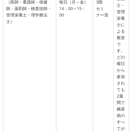
（医師・看護師・保健
毎日（月～金）
3階
士・
師・薬剤師・検査技師・
14：00～15：
セミ
管理
管理栄養士・理学療法
00
ナー室
栄養
士）
士に
よる
教室
で
す。
どの
曜日
から
参加
され
ても
2週
間で
糖尿
病の
すべ
てが