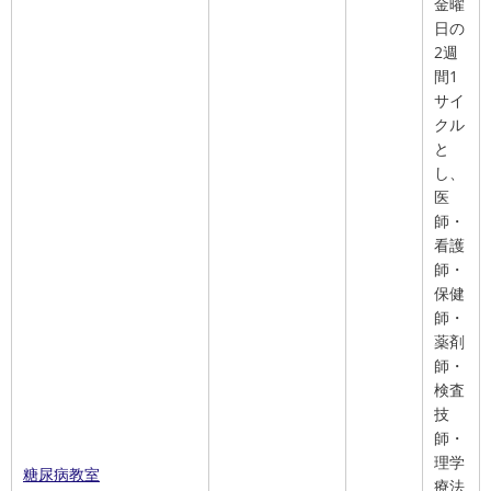
金曜
日の
2週
間1
サイ
クル
と
し、
医
師・
看護
師・
保健
師・
薬剤
師・
検査
技
師・
理学
糖尿病教室
療法