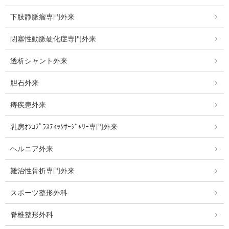
下肢静脈瘤専門外来
閉塞性動脈硬化症専門外来
透析シャント外来
胆石外来
痔疾患外来
乳房ｵﾝｺﾌﾟﾗｽﾃｨｯｸｻｰｼﾞｬﾘｰ専門外来
ヘルニア外来
難治性骨折専門外来
スポーツ整形外科
脊椎整形外科