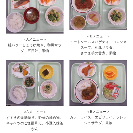
＜Bメニュー＞
＜Aメニュー＞
ミートソーススパゲティ、コンソメ
鮭バターしょうゆ焼き、和風サラ
スープ、和風サラダ、
ダ、五目汁、果物
さつま芋の甘煮、果物
＜Bメニュー＞
＜Aメニュー＞
カレーライス、エビフライ、フレッ
すずきの薬味焼き、野菜の炒め物、
シュサラダ、果物
キャベツのごま酢和え、小豆入抹茶
かん