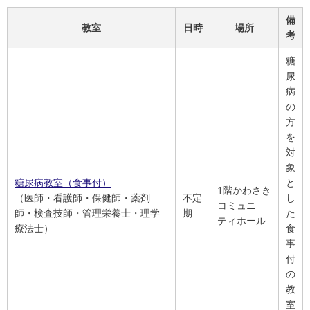
備
教室
日時
場所
考
糖
尿
病
の
方
を
対
象
糖尿病教室（食事付）
と
1階かわさき
（医師・看護師・保健師・薬剤
不定
し
コミュニ
師・検査技師・管理栄養士・理学
期
た
ティホール
療法士）
食
事
付
の
教
室