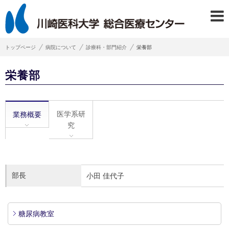
トップページ
病院について
診療科・部門紹介
栄養部
栄養部
医学系研
業務概要
究
部長
小田 佳代子
糖尿病教室