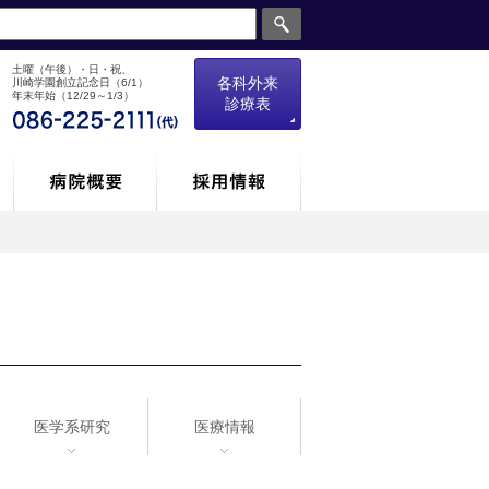
土曜（午後）・日・祝、
各科外来
川崎学園創立記念日（6/1）
年末年始（12/29～1/3）
診療表
医学系研究
医療情報