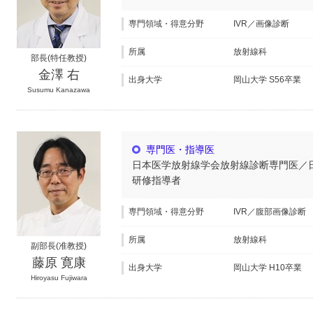
専門領域・得意分野
IVR／画像診断
所属
放射線科
部長(特任教授)
金澤 右
出身大学
岡山大学 S56卒業
Susumu Kanazawa
専門医・指導医
日本医学放射線学会放射線診断専門医／日
研修指導者
専門領域・得意分野
IVR／腹部画像診断
所属
放射線科
副部長(准教授)
藤原 寛康
出身大学
岡山大学 H10卒業
Hiroyasu Fujiwara