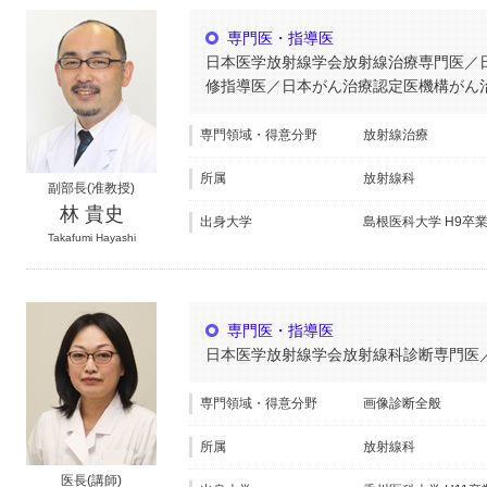
専門医・指導医
日本医学放射線学会放射線治療専門医／
修指導医／日本がん治療認定医機構がん
専門領域・得意分野
放射線治療
所属
放射線科
副部長(准教授)
林 貴史
出身大学
島根医科大学 H9卒
Takafumi Hayashi
専門医・指導医
日本医学放射線学会放射線科診断専門医
専門領域・得意分野
画像診断全般
所属
放射線科
医長(講師)