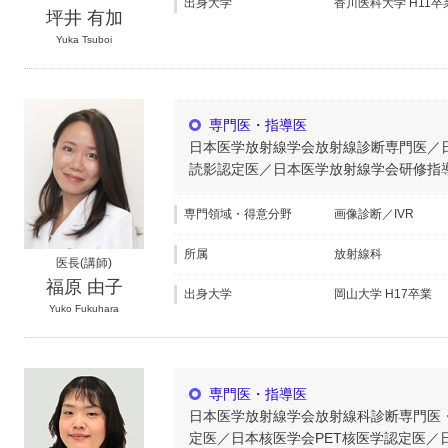
出身大学
香川医科大学 H11卒
坪井 有加
Yuka Tsuboi
専門医・指導医
日本医学放射線学会放射線診断専門医／日
読影認定医／日本医学放射線学会研修指
専門領域・得意分野
画像診断／IVR
所属
放射線科
医長(講師)
福原 由子
出身大学
岡山大学 H17卒業
Yuko Fukuhara
専門医・指導医
日本医学放射線学会放射線科診断専門医
定医／日本核医学会PET核医学認定医／