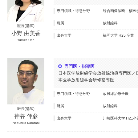
専門領域・得意分野
総合画像診断、核医
所属
放射線科
医長(講師)
小野 由美香
出身大学
福岡大学 H25 卒業
Yumika Ono
専門医・指導医
日本医学放射線学会放射線治療専門医／
本医学放射線学会研修指導医
専門領域・得意分野
放射線治療全般
所属
放射線科
医長(講師)
神谷 伸彦
出身大学
川崎医科大学 H21卒
Nobuhiko Kamitani