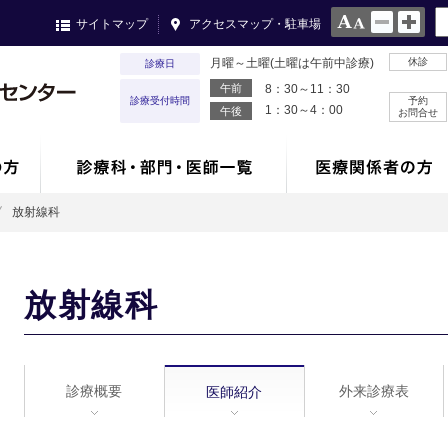
サイトマップ
アクセスマップ・駐車場
月曜～土曜(土曜は午前中診療)
休診
診療日
午前
8：30～11：30
診療受付時間
予約
1：30～4：00
午後
お問合せ
放射線科
放射線科
診療概要
外来診療表
医師紹介