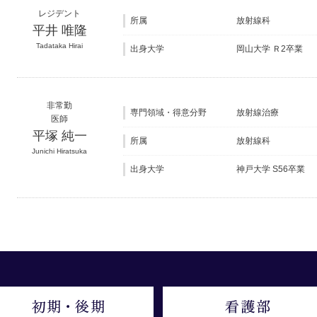
レジデント
所属
放射線科
平井 唯隆
Tadataka Hirai
出身大学
岡山大学 Ｒ2卒業
非常勤
専門領域・得意分野
放射線治療
医師
平塚 純一
所属
放射線科
Junichi Hiratsuka
出身大学
神戸大学 S56卒業