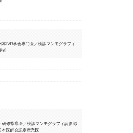
業
本IVR学会専門医／検診マンモグラフィ
導者
・研修指導医／検診マンモグラフィ読影認
日本医師会認定産業医