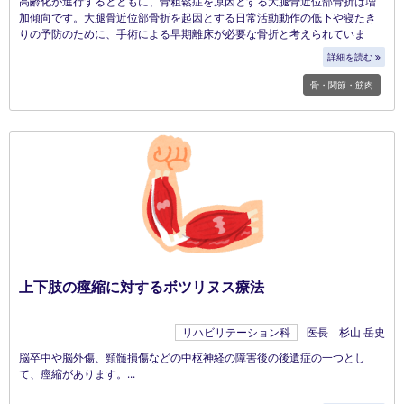
高齢化が進行するとともに、骨粗鬆症を原因とする大腿骨近位部骨折は増
加傾向です。大腿骨近位部骨折を起因とする日常活動動作の低下や寝たき
りの予防のために、手術による早期離床が必要な骨折と考えられていま
す。
詳細を読む
骨・関節・筋肉
上下肢の痙縮に対するボツリヌス療法
リハビリテーション科
医長 杉山 岳史
脳卒中や脳外傷、頸髄損傷などの中枢神経の障害後の後遺症の一つとし
て、痙縮があります。