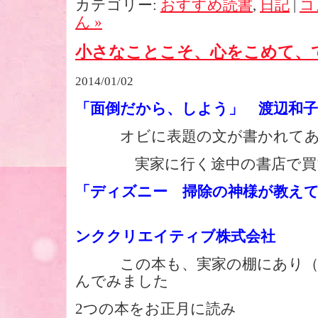
カテゴリー:
おすすめ読書
,
日記
|
コ
ん »
小さなことこそ、心をこめて、
2014/01/02
「面倒だから、しよう」 渡辺和子
オビに表題の文が書かれてあ
実家に行く途中の書店で買
「ディズニー 掃除の神様が教え
ソフ
ンククリエイティブ株式会社
この本も、実家の棚にあり（姪
んでみました
2つの本をお正月に読み