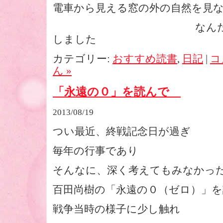
電車から見える窓の外の自然を見
なんだか・・・
しました
カテゴリー:
おすすめ読書
,
日記
|
コ
ん »
「永遠の０」を読んで
2013/08/19
つい最近、終戦記念日が過ぎ
毎年の行事であり
そんなに、深く考えてもみなかっ
百田尚樹の「永遠の０（ゼロ）」を
戦争当時の様子に少し触れ