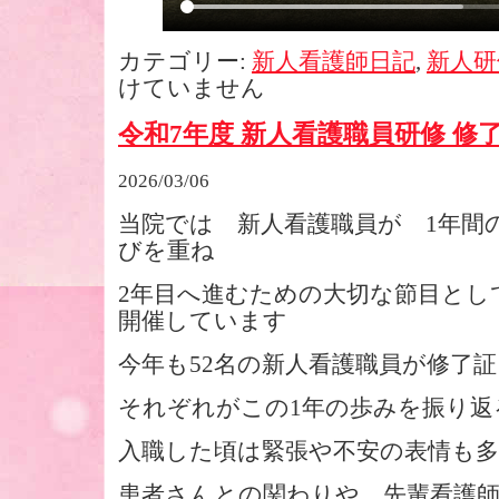
カテゴリー:
新人看護師日記
,
新人研
けていません
令和7年度 新人看護職員研修 修
2026/03/06
当院では 新人看護職員が 1年間の
びを重ね
2年目へ進むための大切な節目とし
開催しています
今年も52名の新人看護職員が修了
それぞれがこの1年の歩みを振り返
入職した頃は緊張や不安の表情も
患者さんとの関わりや 先輩看護