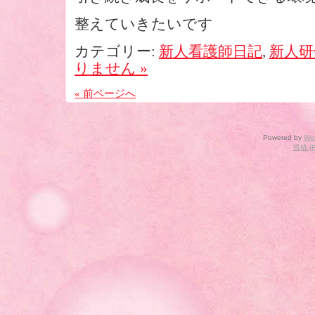
整えていきたいです
カテゴリー:
新人看護師日記
,
新人研
りません »
« 前ページへ
Powered by
Wo
投稿 (R