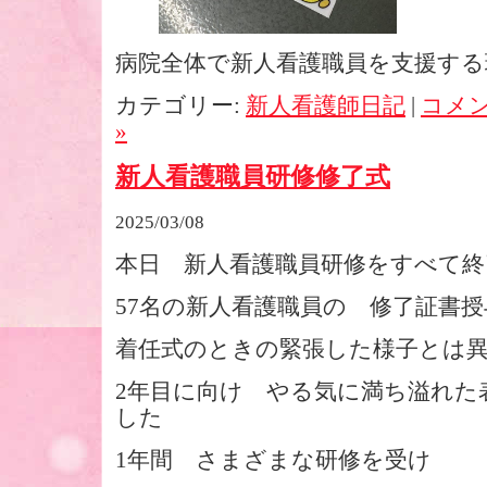
病院全体で新人看護職員を支援す
カテゴリー:
新人看護師日記
|
コメ
»
新人看護職員研修修了式
2025/03/08
本日 新人看護職員研修をすべて終
57名の新人看護職員の 修了証書
着任式のときの緊張した様子と
2年目に向け やる気に満ち溢れた
した
1年間 さまざまな研修を受け