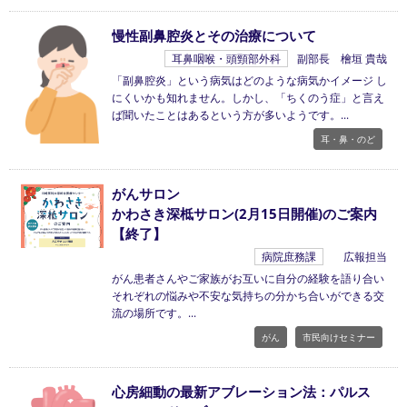
慢性副鼻腔炎とその治療について
耳鼻咽喉・頭頸部外科
副部長 檜垣 貴哉
「副鼻腔炎」という病気はどのような病気かイメージ し
にくいかも知れません。しかし、「ちくのう症」と言え
ば聞いたことはあるという方が多いようです。
耳・鼻・のど
がんサロン
かわさき深柢サロン(2月15日開催)のご案内
【終了】
病院庶務課
広報担当
がん患者さんやご家族がお互いに自分の経験を語り合い
それぞれの悩みや不安な気持ちの分かち合いができる交
流の場所です。
がん
市民向けセミナー
心房細動の最新アブレーション法：パルス