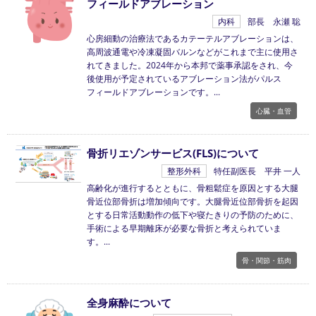
フィールドアブレーション
内科
部長 永瀬 聡
心房細動の治療法であるカテーテルアブレーションは、
高周波通電や冷凍凝固バルンなどがこれまで主に使用さ
れてきました。2024年から本邦で薬事承認をされ、今
後使用が予定されているアブレーション法がパルス
フィールドアブレーションです。
心臓・血管
骨折リエゾンサービス(FLS)について
整形外科
特任副医長 平井 一人
高齢化が進行するとともに、骨粗鬆症を原因とする大腿
骨近位部骨折は増加傾向です。大腿骨近位部骨折を起因
とする日常活動動作の低下や寝たきりの予防のために、
手術による早期離床が必要な骨折と考えられていま
す。
骨・関節・筋肉
全身麻酔について