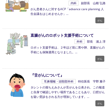
内科
副部長 山根 弘路
がん患者さんに対するACP「advance care planning 人
生会議をはじめませんか」
がん
直腸がんのロボット支援手術について
外科
部長 浦上 淳
ロボット支援手術は、２年ほど前に胃や肺、直腸がんの
手術にも保険適用となりました。
がん
『舌がんについて』
耳鼻咽喉・頭頸部外科
特任医長 宇野 雅子
タレントの堀ちえみさんが舌がんを公表され、この報道
と自身で確認しやすい場所であることもあり、口腔がん
を疑い受診をされる方が増加しています。
がん