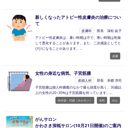
新しくなったアトピー性皮膚炎の治療につい
て
皮膚科
医長 深松 紘子
アトピー性皮膚炎は、暑い時期は汗で、寒い時期は乾燥
して悪化することがあります。また、二次感染としてと
びひになることがあります。
皮膚
女性の身近な病気、子宮筋腫
産婦人科
部長 本郷 淳司
子宮筋腫は婦人科腫瘍のなかで最も頻度が高く、30歳以
上の女性の20~30%は子宮筋腫を持っています。
内分泌・代謝（ホルモン）
女性
がん
がんサロン
かわさき深柢サロン(10月21日開催)のご案内