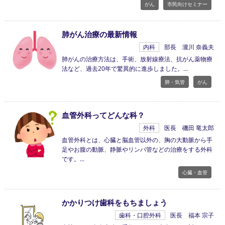
がん
市民向けセミナー
肺がん治療の最新情報
内科
部長 瀧川 奈義夫
肺がんの治療方法は、手術、放射線療法、抗がん薬物療
法など、過去20年で驚異的に進歩しました。
肺・気管
がん
血管外科ってどんな科？
外科
医長 磯田 竜太郎
血管外科とは、心臓と脳血管以外の、胸の大動脈から手
足やお腹の動脈、静脈やリンパ管などの治療をする外科
です。
心臓・血管
かかりつけ歯科をもちましょう
歯科・口腔外科
医長 福本 宗子