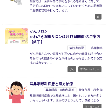
当院では、全身麻酔で手術をされる患者さんに対して、
手術前にお口の中をきれいにしていただくための周術期
口腔機能管理を行っています。
歯
がんサロン
かわさき深柢サロン(2月17日開催)のご案内
【終了】
病院庶務課
広報担当
がん患者さんやご家族がお互いに自分の経験を語り合い
それぞれの悩みや不安な気持ちの分かち合いができる交
流の場所です。
がん
市民向けセミナー
耳鼻咽喉科疾患と漢方治療
耳鼻咽喉・頭頸部外科
特任部長 秋定 健
耳鼻咽喉科疾患では耳鳴りにより困られている方が多く
いらっしゃいます。原因のひとつとして、加齢による
耳・鼻・のど