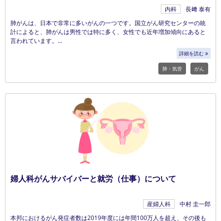
内科
長﨑 泰有
肺がんは、日本で非常に多いがんの一つです。国立がん研究センターの統
計によると、肺がんは男性では特に多く、女性でも近年増加傾向にあると
言われています。
詳細を読む
肺・気管
がん
婦人科がんサバイバーと就労（仕事）について
産婦人科
中村 圭一郎
本邦におけるがん発症者数は2019年度には年間100万人を超え、その後も