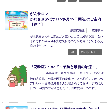
がんサロン
かわさき深柢サロン(6月15日開催)のご案内
【終了】
病院庶務課
広報担当
がん患者さんやご家族がお互いに自分の経験を語り合い
それぞれの悩みや不安な気持ちの分かち合いができる交
流の場所です。
がん
市民向けセミナー
『花粉症について～予防と最新の治療～』
耳鼻咽喉・頭頸部外科
特任部長 秋定 健
地球温暖化など環境因子の変化で、スギ花粉症をはじめ
アレルギー性鼻炎患者さんは増え続けており、すでに人
口の3～4割の方が罹患している国民病の一つです。