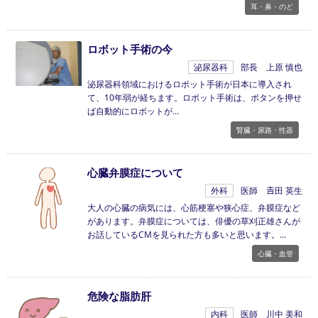
耳・鼻・のど
ロボット手術の今
泌尿器科
部長 上原 慎也
泌尿器科領域におけるロボット手術が日本に導入され
て、10年弱が経ちます。ロボット手術は、ボタンを押せ
ば自動的にロボットが
腎臓・尿路・性器
心臓弁膜症について
外科
医師 𠮷田 英生
大人の心臓の病気には、心筋梗塞や狭心症、弁膜症など
があります。弁膜症については、俳優の草刈正雄さんが
お話しているCMを見られた方も多いと思います。
心臓・血管
危険な脂肪肝
内科
医師 川中 美和