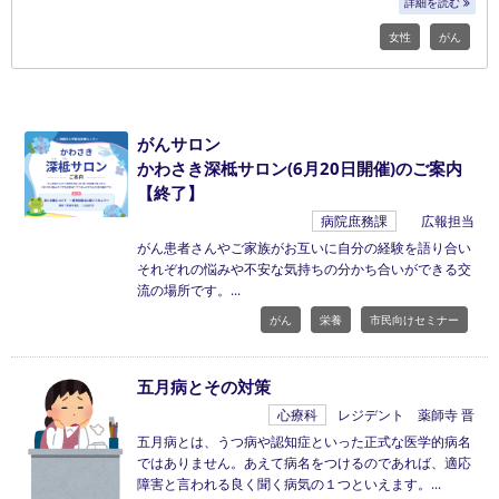
詳細を読む
女性
がん
がんサロン
かわさき深柢サロン(6月20日開催)のご案内
【終了】
病院庶務課
広報担当
がん患者さんやご家族がお互いに自分の経験を語り合い
それぞれの悩みや不安な気持ちの分かち合いができる交
流の場所です。
がん
栄養
市民向けセミナー
五月病とその対策
心療科
レジデント 薬師寺 晋
五月病とは、うつ病や認知症といった正式な医学的病名
ではありません。あえて病名をつけるのであれば、適応
障害と言われる良く聞く病気の１つといえます。