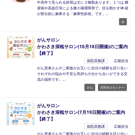
中高年で見られる斜視は主に３種類あります。１つは 糖
尿病や高血圧等による微小循環障害で、目を動かす神 経
が部分的に麻痺する「麻痺性斜視」です。
目
がんサロン
かわさき深柢サロン(10月18日開催)のご案内
【終了】
病院庶務課
広報担当
がん患者さんやご家族がお互いに自分の経験を語り合い
それぞれの悩みや不安な気持ちの分かち合いができる交
流の場所です。
がん
市民向けセミナー
がんサロン
かわさき深柢サロン(7月19日開催)のご案内
【終了】
病院庶務課
広報担当
がん患者さんやご家族がお互いに自分の経験を語り合い