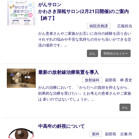
がんサロン
かわさき深柢サロン(2月21日開催)のご案内
【終了】
病院庶務課
広報担当
がん患者さんやご家族がお互いに自分の経験を語り合い
それぞれの悩みや不安な気持ちの分かち合いができる交
流の場所です。
がん
市民向けセミナー
最新の放射線治療装置を導入
放射線科
副部長 林 貴史
がんの治療において、「からだへの負担を抑えながら、
効果的な治療を受けたい」とお考えの患者さんやご家族
は 多いのではないでしょうか。
がん
中高年の斜視について
眼科
副部長 古瀨 尚