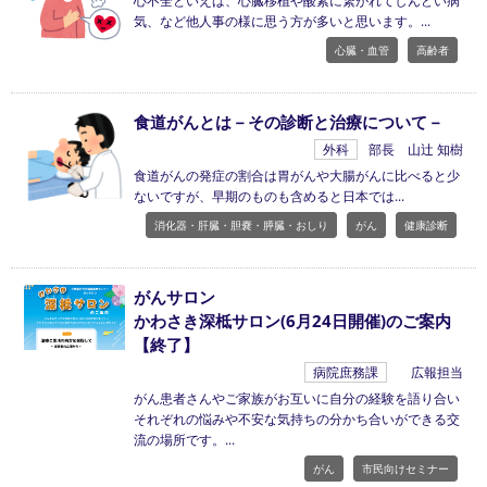
心不全といえば、心臓移植や酸素に繋がれてしんどい病
気、など他人事の様に思う方が多いと思います。
心臓・血管
高齢者
食道がんとは－その診断と治療について－
外科
部長 山辻 知樹
食道がんの発症の割合は胃がんや大腸がんに比べると少
ないですが、早期のものも含めると日本では
消化器・肝臓・胆嚢・膵臓・おしり
がん
健康診断
がんサロン
かわさき深柢サロン(6月24日開催)のご案内
【終了】
病院庶務課
広報担当
がん患者さんやご家族がお互いに自分の経験を語り合い
それぞれの悩みや不安な気持ちの分かち合いができる交
流の場所です。
がん
市民向けセミナー