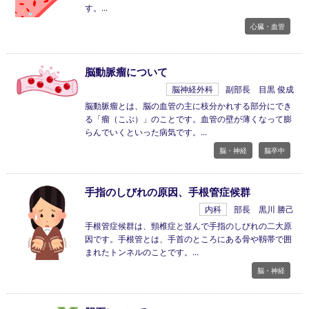
す。
心臓・血管
脳動脈瘤について
脳神経外科
副部長 目黒 俊成
脳動脈瘤とは、脳の血管の主に枝分かれする部分にでき
る「瘤（こぶ）」のことです。血管の壁が薄くなって膨
らんでいくといった病気です。
脳・神経
脳卒中
手指のしびれの原因、手根管症候群
内科
部長 黒川 勝己
手根管症候群は、頸椎症と並んで手指のしびれの二大原
因です。手根管とは、手首のところにある骨や靱帯で囲
まれたトンネルのことです。
脳・神経