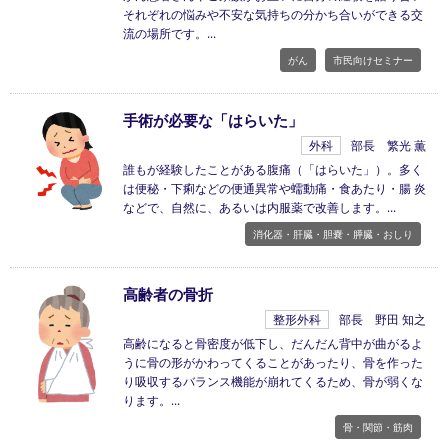
それぞれの悩みや不安な気持ちの分かち合いができる交
流の場所です。
がん
市民向けセミナー
手術が必要な「はらいた」
外科
部長 繁光 薫
誰もが経験したことがある腹痛（「はらいた」）。多く
は便秘・下痢などの便通異常や蠕動痛・食あたり・腸 炎
などで、自然に、あるいは内服薬で改善します。
消化器・肝臓・胆嚢・膵臓・おしり
高齢者の骨折
整形外科
部長 野田 知之
高齢になると骨密度が低下し、だんだん背中が曲がるよ
うに骨の形がかわってくることがあったり、骨を作った
り吸収するバランス機能が崩れてくるため、骨が弱くな
ります。
骨・関節・筋肉