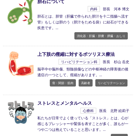
胆石について
内科
部長 河本 博文
胆石とは、胆管（肝臓で作られた胆汁を十二指腸へ流す
管）もしくは胆のう（胆汁をためる袋）に結石ができる
疾患です。
消化器・肝臓・胆嚢・膵臓・おしり
上下肢の痙縮に対するボツリヌス療法
リハビリテーション科
医長 杉山 岳史
脳卒中や脳外傷、頸髄損傷などの中枢神経の障害後の後
遺症の一つとして、痙縮があります。
骨・関節・筋肉
高齢者
リハビリテーション
ストレスとメンタルヘルス
心療科
医長 北野 絵莉子
私たちが日常でよく使っている「ストレス」とは、心が
感じるプレッシャーや緊張を表すことが多く、誰もが一
つや二つは抱えていることと思います。