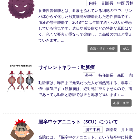
内科
副部長 中西 秀和
多発性骨髄腫とは、血液を流れている細胞の中で、リン
パ球から変化した形質細胞が腫瘍化した悪性腫瘍です。
血液の悪性腫瘍で、2018年には年間で約7,700人が罹患
している病気です。遺伝や感染症などの特別な原因はな
く、色々な要素が重なって発症し、ご高齢の方ほど増え
ていきます。
血液・造血・免疫
がん
サイレントキラー：動脈瘤
外科
特任部長 森田 一郎
動脈瘤は、昨日まで元気だった人が当然死する、非常に
怖い病気です（静脈瘤は、絶対死に至りませんので、瘤
であっても動脈と静脈では天と地ほど違います）
心臓・血管
脳卒中ケアユニット（SCU）について
脳卒中科
副部長 井上 剛
当院には、「脳卒中ケアユニット」という脳卒中に特化