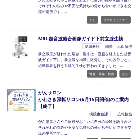
それぞれの悩みや不安な気持ちの分かち合いができる交
流の場所です。
がん
市民向けセミナー
MRI-超音波癒合画像ガイド下前立腺生検
泌尿器科
部長 上原 慎也
前立腺癌が疑われた場合、従来は、直腸を経由した超音
波ガイド下に、前立腺を均等に区分し、その区分ごとに
組織採取を行う系統的生検が行われてきました。
腎臓・尿路・性器
がん
がんサロン
かわさき深柢サロン(6月15日開催)のご案内
【終了】
病院庶務課
広報担当
がん患者さんやご家族がお互いに自分の経験を語り合い
それぞれの悩みや不安な気持ちの分かち合いができる交
流の場所です。