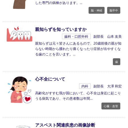
した専門の病棟があります。
脳・神経
脳卒中
親知らずを知っていますか
歯科・口腔外科
副部長 山本 友美
親知らずは元々皆さんにあるもので、20歳前後の親が知
らない時期から腫れたり痛くなったり症状が出やすくな
る歯のことを言います。
歯
心不全について
内科
副部長 大澤 和宏
高齢化がすすむ我が国において、心不全は身近に起こり
うる病気であり、その患者数は年間
心臓・血管
アスベスト関連疾患の画像診断