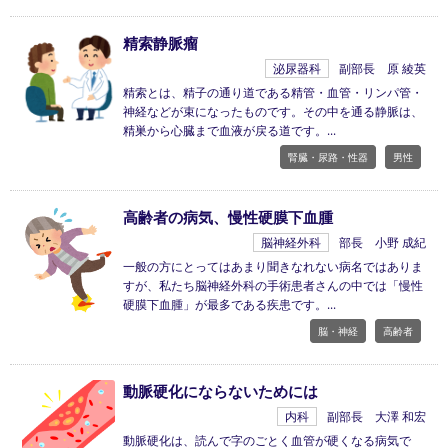
精索静脈瘤
泌尿器科
副部長 原 綾英
精索とは、精子の通り道である精管・血管・リンパ管・
神経などが束になったものです。その中を通る静脈は、
精巣から心臓まで血液が戻る道です。
腎臓・尿路・性器
男性
高齢者の病気、慢性硬膜下血腫
脳神経外科
部長 小野 成紀
一般の方にとってはあまり聞きなれない病名ではありま
すが、私たち脳神経外科の手術患者さんの中では「慢性
硬膜下血腫」が最多である疾患です。
脳・神経
高齢者
動脈硬化にならないためには
内科
副部長 大澤 和宏
動脈硬化は、読んで字のごとく血管が硬くなる病気で