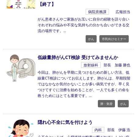
【終了】
病院庶務課
広報担当
がん患者さんやご家族がお互いに自分の経験を語り合い
それぞれの悩みや不安な気持ちの分かち合いができる交
流の場所です。
がん
市民向けセミナー
低線量肺がんCT検診 受けてみませんか
放射線科
部長 加藤 勝也
今回は、肺がんを早期に見つけるための新しい方法、低
線量CT検診についてお伝えします。肺がんは、早期段階
ではなかなか気付かないことが多い病気ですが、早く見
つけてすぐに治療を始めることが、一人でも多くの命を
救うためにはとても重要です。
肺・気管
がん
隠れ心不全に気を付けよう
内科
部長 伊藤 浩