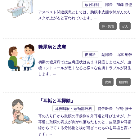
放射線科
部長 加藤 勝也
アスベスト関連疾患としては、胸膜中皮腫や肺がんのリ
スクが上がると言われています。
肺・気管
がん
糖尿病と皮膚
皮膚科
副部長 山本 剛伸
初期の糖尿病では皮膚症状はあまり発症しませんが、血
糖コントロールが悪くなると様々な皮膚トラブルが発生
します。
皮膚
糖尿病
『耳垢と耳掃除』
耳鼻咽喉・頭頸部外科
特任医長 宇野 雅子
耳の入り口から鼓膜の手前側を外耳道と呼びますが、外
耳道に鼓膜の表皮が剥がれ落ちたものと、皮脂腺や耳垢
線からでてくる分泌物と埃が混ざったものを耳垢と言い
ます。