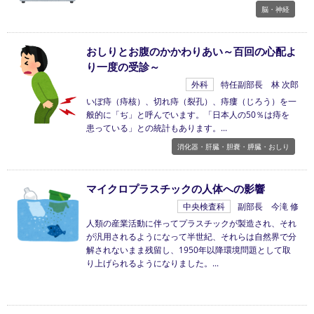
脳・神経
おしりとお腹のかかわりあい～百回の心配よ
り一度の受診～
外科
特任副部長 林 次郎
いぼ痔（痔核）、切れ痔（裂孔）、痔瘻（じろう）を一
般的に「ぢ」と呼んでいます。「日本人の50％は痔を
患っている」との統計もあります。
消化器・肝臓・胆嚢・膵臓・おしり
マイクロプラスチックの人体への影響
中央検査科
副部長 今滝 修
人類の産業活動に伴ってプラスチックが製造され、それ
が汎用されるようになって半世紀、それらは自然界で分
解されないまま残留し、1950年以降環境問題として取
り上げられるようになりました。