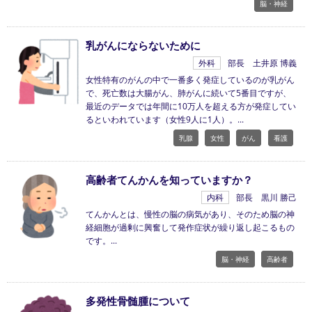
脳・神経
乳がんにならないために
外科
部長 土井原 博義
女性特有のがんの中で一番多く発症しているのが乳がん
で、死亡数は大腸がん、肺がんに続いて5番目ですが、
最近のデータでは年間に10万人を超える方が発症してい
るといわれています（女性9人に1人）。
乳腺
女性
がん
看護
高齢者てんかんを知っていますか？
内科
部長 黒川 勝己
てんかんとは、慢性の脳の病気があり、そのため脳の神
経細胞が過剰に興奮して発作症状が繰り返し起こるもの
です。
脳・神経
高齢者
多発性骨髄腫について