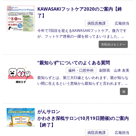
KAWASAKIフットケア2020のご案内【終
了】
病院庶務課
広報担当
今年で7回目を迎えるKAWASAKIフットケア。微力です
が、フットケア啓発の一躍を担ってまいりました。
市民向けセミナー
“親知らず”についてのよくある質問
歯科・口腔外科
副部長 山本 友美
親知らずとは、第三大臼歯ともいわれます。親が知らな
い間に生えるという意味から親知らずと言われます。
歯
がんサロン
かわさき深柢サロン(10月19日開催)のご案内
【終了】
病院庶務課
広報担当