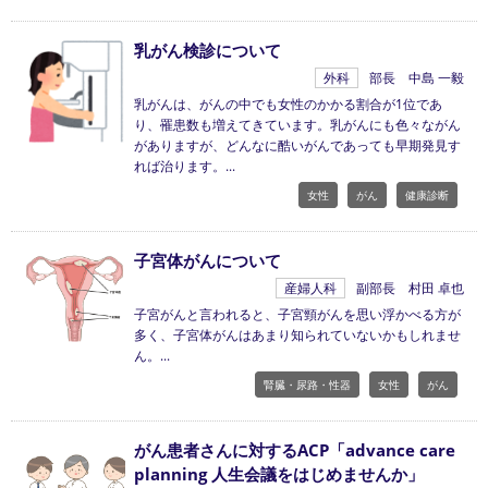
乳がん検診について
外科
部長 中島 一毅
乳がんは、がんの中でも女性のかかる割合が1位であ
り、罹患数も増えてきています。乳がんにも色々ながん
がありますが、どんなに酷いがんであっても早期発見す
れば治ります。
女性
がん
健康診断
子宮体がんについて
産婦人科
副部長 村田 卓也
子宮がんと言われると、子宮頸がんを思い浮かべる方が
多く、子宮体がんはあまり知られていないかもしれませ
ん。
腎臓・尿路・性器
女性
がん
がん患者さんに対するACP「advance care
planning 人生会議をはじめませんか」