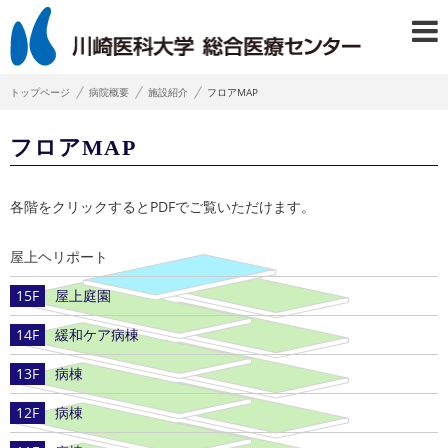
トップページ
病院概要
施設紹介
フロアMAP
フロアMAP
各階をクリックするとPDFでご覧いただけます。
屋上ヘリポート
15F
屋上庭園
14F
緩和ケア病棟
13F
病棟
12F
病棟