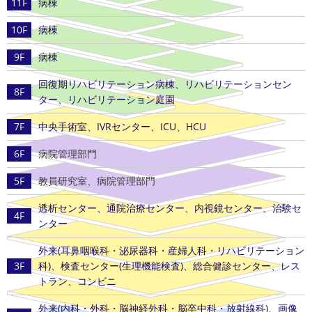
11F
病棟
10F
病棟
9F
病棟
回復期リハビリテーション病棟、リハビリテーションセン
8F
ター、リハビリテーション庭園
7F
中央手術室、IVRセンター、ICU、HCU
6F
病院管理部門
5F
教員研究室、病院管理部門
透析センター、通院治療センター、内視鏡センター、治験セ
4F
ンター
外来(耳鼻咽喉科・泌尿器科・産婦人科・リハビリテーション
3F
科)、検査センター(生理機能検査)、総合健診センター、レス
トラン、コンビニ
外来(内科・外科・脳神経外科・脳卒中科・放射線科)、画像