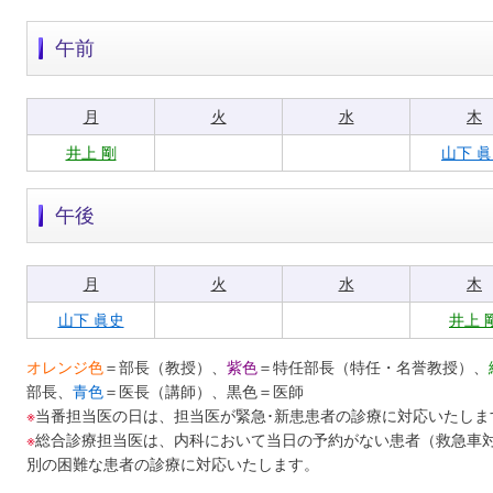
午前
月
火
水
木
井上 剛
山下 
午後
月
火
水
木
山下 眞史
井上 
オレンジ色
＝部長（教授）、
紫色
＝特任部長（特任・名誉教授）、
部長、
青色
＝医長（講師）、黒色＝医師
※
当番担当医の日は、担当医が緊急･新患患者の診療に対応いたしま
※
総合診療担当医は、内科において当日の予約がない患者（救急車
別の困難な患者の診療に対応いたします。