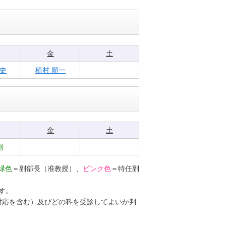
金
土
眞史
植村 順一
金
土
剛
緑色
＝副部長（准教授）、
ピンク色
＝特任副
す。
対応を含む）及びどの科を受診してよいか判