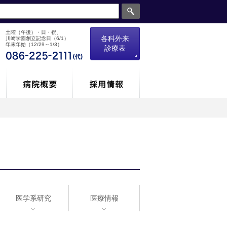
土曜（午後）・日・祝、
各科外来
川崎学園創立記念日（6/1）
年末年始（12/29～1/3）
診療表
医学系研究
医療情報