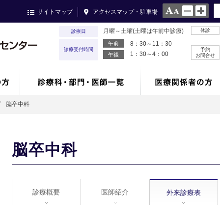
サイトマップ
アクセスマップ・駐車場
月曜～土曜(土曜は午前中診療)
休診
診療日
午前
8：30～11：30
診療受付時間
予約
1：30～4：00
午後
お問合せ
脳卒中科
脳卒中科
診療概要
医師紹介
外来診療表