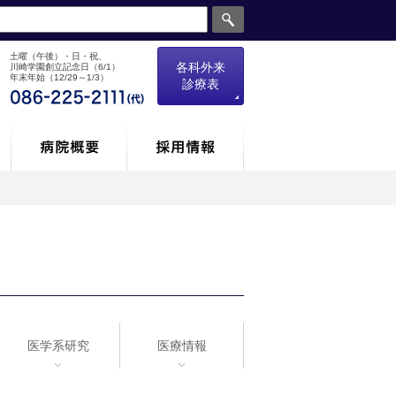
土曜（午後）・日・祝、
各科外来
川崎学園創立記念日（6/1）
年末年始（12/29～1/3）
診療表
医学系研究
医療情報