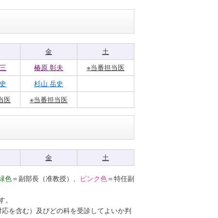
金
土
耕三
椿原 彰夫
※当番担当医
岳史
杉山 岳史
当医
※当番担当医
金
土
緑色
＝副部長（准教授）、
ピンク色
＝特任副
す。
対応を含む）及びどの科を受診してよいか判