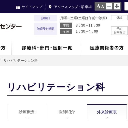
サイトマップ
アクセスマップ・駐車場
月曜～土曜(土曜は午前中診療)
休診
診療日
午前
8：30～11：30
診療受付時間
予約
1：30～4：00
午後
お問合せ
リハビリテーション科
リハビリテーション科
診療概要
医師紹介
外来診療表