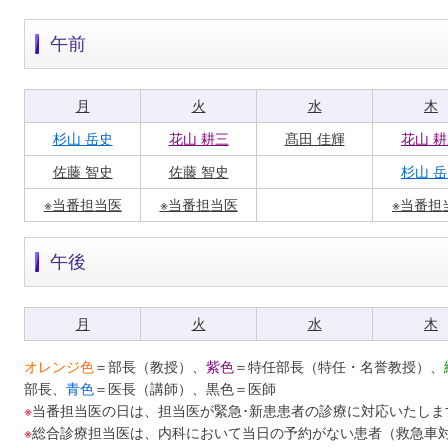
午前
月
火
水
木
杉山 岳史
花山 耕三
髙田 佳輝
花山 
佐藤 智史
佐藤 智史
杉山 
※当番担当医
※当番担当医
※当番担
午後
月
火
水
木
オレンジ色
＝部長（教授）、
紫色
＝特任部長（特任・名誉教授）、
部長、
青色
＝医長（講師）、黒色＝医師
※
当番担当医の日は、担当医が緊急･新患患者の診療に対応いたしま
※
総合診療担当医は、内科において当日の予約がない患者（救急車