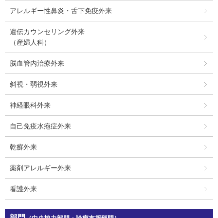
アレルギー性鼻炎・舌下免疫外来
遺伝カウンセリング外来
（産婦人科）
脳血管内治療外来
斜視・弱視外来
神経眼科外来
自己免疫水疱症外来
乾癬外来
薬剤アレルギー外来
看護外来
部門
（中央協力部門・診療支援部門）