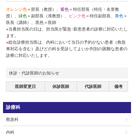
オレンジ色
＝部長（教授）、
紫色
＝特任部長（特任・名誉教
授）、
緑色
＝副部長（准教授）、
ピンク色
＝特任副部長、
青色
＝
医長（講師）、黒色＝医師
※
当番担当医の日は、担当医が緊急･新患患者の診療に対応いたし
ます。
※
総合診療担当医は、内科において当日の予約がない患者（救急
車対応を含む）及びどの科を受診してよいか判別の困難な患者の
診療に対応いたします。
休診・代診医師のお知らせ
医師変更日
休診医師
代診医師
備考
診療科
救急科
内科