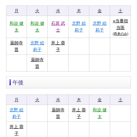
月
火
水
木
金
土
※当番担
和迩 健
和迩 健
石原 武
北野 絵
北野 絵
当医
太
太
士
莉子
莉子
(再来のみ)
薬師寺
北野 絵
井上 蓉
晋
莉子
子
薬師寺
晋
午後
月
火
水
木
金
土
北野 絵
薬師寺
井上 蓉
和迩 健
莉子
晋
子
太
井上 蓉
子