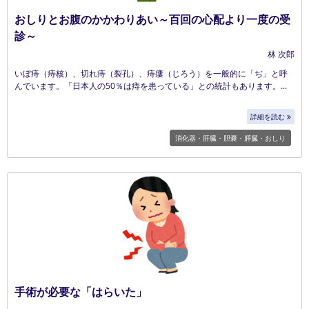
おしりとお腹のかかわりあい～百回の心配より一度の受
診～
林 次郎
いぼ痔（痔核）、切れ痔（裂孔）、痔瘻（じろう）を一般的に「ぢ」と呼
んでいます。「日本人の50％は痔を患っている」との統計もあります。
詳細を読む
消化器・肝臓・胆嚢・膵臓・おしり
手術が必要な「はらいた」