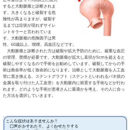
すると大動脈瘤と診断されま
す。大きくなると破裂する危
険性が高まりますが、破裂す
るまでは症状が現れずサイレ
ントキラーと言われていま
す。大動脈瘤の危険因子は男
性、60歳以上、喫煙、高血圧などです。
大動脈瘤と診断された方は破裂や拡大予防のために、厳重な血圧
の管理、禁煙が必要です。大動脈瘤が拡大し直径が5cmを超えると
破裂しやすくなるので手術をお勧めしています。破裂してからの手
術は救命率が低く致命的になります。治療として大動脈瘤を人工血
管に置き換える、ステントグラフト（ステントといわれるバネ状の
金属を取り付けた人工血管）を大動脈内に留置する手術などが行わ
れます。どのような手術が患者さんに最適かを考え、その人に合っ
た方法を選択していきます。