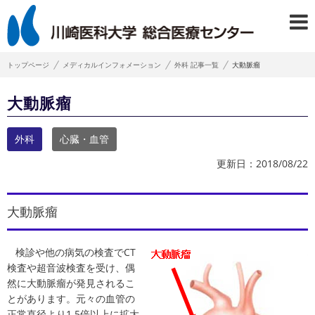
トップページ
メディカルインフォメーション
外科 記事一覧
大動脈瘤
大動脈瘤
外科
心臓・血管
更新日：2018/08/22
大動脈瘤
検診や他の病気の検査でCT
検査や超音波検査を受け、偶
然に大動脈瘤が発見されるこ
とがあります。元々の血管の
正常直径より1.5倍以上に拡大