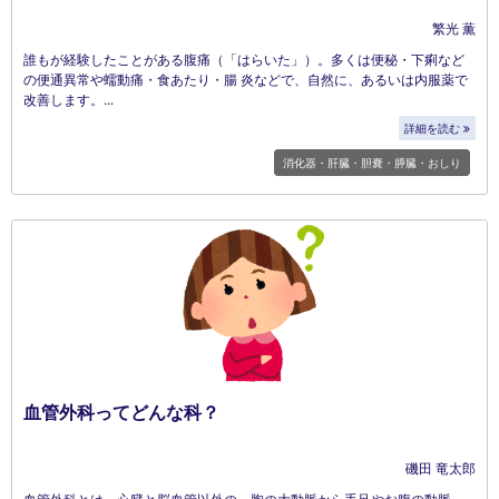
繁光 薫
誰もが経験したことがある腹痛（「はらいた」）。多くは便秘・下痢など
の便通異常や蠕動痛・食あたり・腸 炎などで、自然に、あるいは内服薬で
改善します。
詳細を読む
消化器・肝臓・胆嚢・膵臓・おしり
血管外科ってどんな科？
磯田 竜太郎