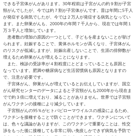
できる子宮体がんがあります。
30
年程前は子宮がんの約９割が子宮
頸がんでしたが、今では約７割が子宮体がんです。昔は年間に
5
千人
が発症する病気でしたが、今では２万人が発症する病気となってい
ます。また卵巣がんも、
2000
年の年間７千人から、現在では年間１
万３千人と増加しています。
患者数の増加の原因の一つとして、子どもを産まないことが挙げ
られます。妊娠することで、黄体ホルモンが高くなり、子宮体がん
のリスクが低減しますが、妊娠出産しないことで、生涯の排卵数が
増えるため卵巣がんが増えることになります。
また、検診の受診率が４割程度にとどまっていることも原因と
なっています。肥満や糖尿病など生活習慣病も原因となりますの
で、注意が必要です。
子宮体がん、卵巣がんが増えているとお伝えしていますが、国立
がん研究センターのデータによると子宮頸がんも
2000
年から現在ま
でで約３倍に増えており、減ることがありません。世界では子宮頸
がんワクチンの接種により減少しています。
子宮頸がんの
95
％がヒトパピローマウイルスの感染によるため、
ワクチンを接種することで防ぐことができます。ワクチンについて
は、色々な議論がありますが、このワクチンで重要なことは、性交
渉をもった後に接種しても非常に弱い免疫しかできず病気を予防で