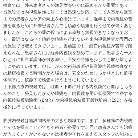
検査では、外来患者さんの満足度をいかに高めるかが重要であり、
当施設では内視鏡依頼に対しては迅速な対応、そして入室から退室
までの患者さんケアの向上を心掛けています。近年まで内視鏡の苦
痛を取るために外来患者さんでも鎮静や鎮痛を行う傾向が強くあり
ましたが、これらの薬の投与による事故も無視できなくなってお
り、最近はなるべく鎮静や鎮痛を行わない外来内視鏡検査が専門の
大施設では増えてきています。当施設でも、経口内視鏡が苦痛で耐
えられない患者さんには経鼻内視鏡を勧めています。患者さん一人
ひとりに担当看護師が付き添い、不安や苦痛を少しでも取り除くよ
うに努めています。但し、がんの術前診断や超音波内視鏡検査など
の精密検査で長時間かかる場合は、安全のためしっかりとした監視
体制下に、鎮静下で検査を行うようにしています。
上下部治療内視鏡では、吐血・下血に対する内視鏡的止血はもちろ
んのこと、発見したがんや腫瘍を、内視鏡を用い低侵襲で治療する
内視鏡粘膜切除術（EMR）や内視鏡的粘膜下層剥離術（ESD）を積
極的に行っています。
胆膵内視鏡は施設間格差の大きな領域です。まず、多種類の内視鏡
とそれを操ることができる術者が必要です。同じ患者さんでも治療
がうまくいくかいかないかは術者やそれを支えるスタッフの能力に