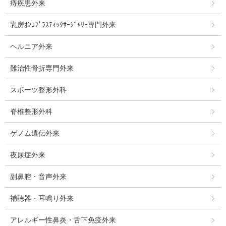
痔疾患外来
乳房ｵﾝｺﾌﾟﾗｽﾃｨｯｸｻｰｼﾞｬﾘｰ専門外来
ヘルニア外来
難治性骨折専門外来
スポーツ整形外科
脊椎整形外科
ゲノム遺伝外来
夜尿症外来
副鼻腔・音声外来
補聴器・耳鳴り外来
アレルギー性鼻炎・舌下免疫外来