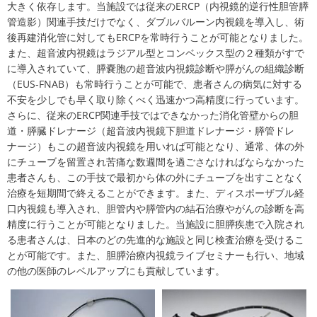
大きく依存します。当施設では従来のERCP（内視鏡的逆行性胆管膵
管造影）関連手技だけでなく、ダブルバルーン内視鏡を導入し、術
後再建消化管に対してもERCPを常時行うことが可能となりました。
また、超音波内視鏡はラジアル型とコンベックス型の２種類がすで
に導入されていて、膵嚢胞の超音波内視鏡診断や膵がんの組織診断
（EUS-FNAB）も常時行うことが可能で、患者さんの病気に対する
不安を少しでも早く取り除くべく迅速かつ高精度に行っています。
さらに、従来のERCP関連手技ではできなかった消化管壁からの胆
道・膵臓ドレナージ（超音波内視鏡下胆道ドレナージ・膵管ドレ
ナージ）もこの超音波内視鏡を用いれば可能となり、通常、体の外
にチューブを留置され苦痛な数週間を過ごさなければならなかった
患者さんも、この手技で最初から体の外にチューブを出すことなく
治療を短期間で終えることができます。また、ディスポーザブル経
口内視鏡も導入され、胆管内や膵管内の結石治療やがんの診断を高
精度に行うことが可能となりました。当施設に胆膵疾患で入院され
る患者さんは、日本のどの先進的な施設と同じ検査治療を受けるこ
とが可能です。また、胆膵治療内視鏡ライブセミナーも行い、地域
の他の医師のレベルアップにも貢献しています。