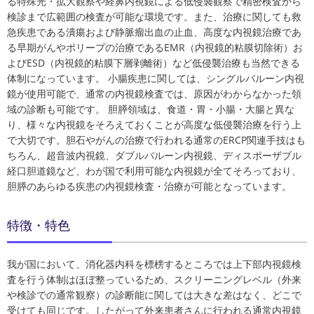
る特殊光・拡大観察や経鼻内視鏡による低侵襲観察で精密検査から
検診まで広範囲の検査が可能な環境です。また、治療に関しても救
急疾患である潰瘍および静脈瘤出血の止血、高度な内視鏡治療であ
る早期がんやポリープの治療であるEMR（内視鏡的粘膜切除術）お
よびESD（内視鏡的粘膜下層剥離術）など低侵襲治療も当然できる
体制になっています。 小腸疾患に関しては、シングルバルーン内視
鏡が使用可能で、通常の内視鏡検査では、原因がわからなかった領
域の診断も可能です。 胆膵領域は、食道・胃・小腸・大腸と異な
り、様々な内視鏡をそろえておくことが高度な低侵襲治療を行う上
で大切です。胆石やがんの治療で行われる通常のERCP関連手技はも
ちろん、超音波内視鏡、ダブルバルーン内視鏡、ディスポーザブル
経口胆道鏡など、わが国で利用可能な内視鏡が全てそろっており、
胆膵のあらゆる疾患の内視鏡検査・治療が可能となっています。
特徴・特色
我が国において、消化器内科を標榜するところでは上下部内視鏡検
査を行う体制はほぼ整っているため、スクリーニングレベル（外来
や検診での通常観察）の診断能に関しては大きな差はなく、どこで
受けても同じです。したがって外来患者さんに行われる通常内視鏡