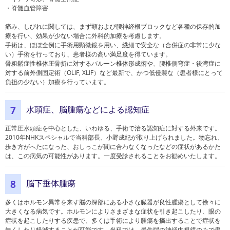
・脊髄血管障害
痛み、しびれに関しては、まず頸および腰神経根ブロックなど各種の保存的加
療を行い、効果が少ない場合に外科的加療を考慮します。
手術は、ほぼ全例に手術用顕微鏡を用い、繊細で安全な（合併症の非常に少な
い）手術を行っており、患者様の高い満足度を得ています。
骨粗鬆症性椎体圧骨折に対するバルーン椎体形成術や、腰椎側弯症・後湾症に
対する前外側固定術（OLIF, XLIF）など最新で、かつ低侵襲な（患者様にとって
負担の少ない）加療を行っています。
水頭症、脳腫瘍などによる認知症
7
正常圧水頭症を中心とした、いわゆる、手術で治る認知症に対する外来です。
2010年NHKスペシャルで当科部長、小野成紀が取り上げられました。物忘れ、
歩き方がへたになった、おしっこが間に合わなくなったなどの症状があるかた
は、この病気の可能性があります。一度受診されることをお勧めいたします。
脳下垂体腫瘍
8
多くはホルモン異常を来す脳の深部にある小さな臓器が良性腫瘍として徐々に
大きくなる病気です。ホルモンによりさまざまな症状を引き起こしたり、眼の
症状を起こしたりする疾患で、多くは手術により腫瘍を摘出することで症状を
無くしたり軽減することが可能です。当科では、最先端の神経内視鏡のみで患