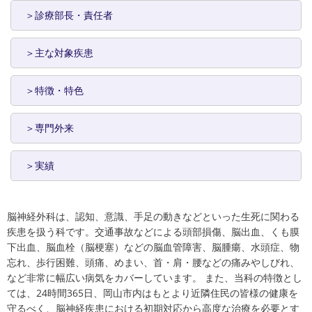
＞診療部長・責任者
＞主な対象疾患
＞特徴・特色
＞専門外来
＞実績
脳神経外科は、認知、意識、手足の動きなどといった生死に関わる
疾患を扱う科です。交通事故などによる頭部損傷、脳出血、くも膜
下出血、脳血栓（脳梗塞）などの脳血管障害、脳腫瘍、水頭症、物
忘れ、歩行困難、頭痛、めまい、首・肩・腰などの痛みやしびれ、
など非常に幅広い病気をカバーしています。 また、当科の特徴とし
ては、24時間365日、岡山市内はもとより近隣住民の皆様の健康を
守るべく、脳神経疾患における初期対応から高度な治療を必要とす