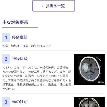
担当医一覧
主な対象疾患
疼痛症状
1
頭痛、頸部痛、腰痛、四肢の痛みなど
神経症状
2
めまい、ふらつき、おう吐、手足の麻痺、言語障害、
ろれつが回らない、物が二重に見えるなど。また、認
知症などの計算、認識力、記憶力などの低下の問題、
そして生命の危険性が高く緊急手術などを要するくも
膜下出血（脳動脈瘤破裂による）、脳出血（脳の血管
が切れる）
頭のけが
3