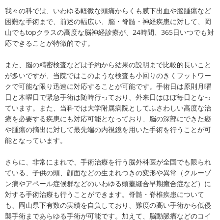
我々の科では、いわゆる軽微な頭痛からくも膜下出血や脳腫瘍など
困難な手術まで、前述の幅広い、脳・脊髄・神経疾患に対して、岡
山でもtopクラスの高度な脳神経診療が、24時間、365日いつでも対
応できることが特徴的です。
また、脳の精密検査などは予約から結果の説明まで比較的長いこと
が多いですが、当院ではこのような検査も小回りのきくフットワー
クで可能な限り迅速に対応することが可能です。手術日は原則月曜
日と木曜日で緊急手術は随時行っており、外来日はほぼ毎日となっ
ています。また、当科では大学附属病院としてふさわしい高度な治
療を必要する疾患にも対応可能となっており、脳の深部にできた癌
や腫瘍の摘出に対して最先端の内視鏡を用いた手術を行うことが可
能となっています。
さらに、非常にまれで、手術治療を行う脳外科医が全国でも限られ
ている、子供の頭、顔面などの生まれつきの変形や異常（クルーゾ
ン病やアペール症候群などのいわゆる頭蓋縫合早期癒合症など）に
対する手術治療も行うことができます。脊髄・脊椎疾患について
も、岡山県下有数の実績を自負しており、難度の高い手術から低侵
襲手術まであらゆる手術が可能です。加えて、脳動脈瘤などのコイ