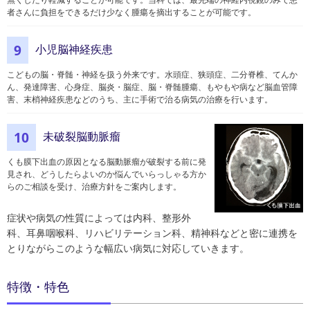
者さんに負担をできるだけ少なく腫瘍を摘出することが可能です。
小児脳神経疾患
9
こどもの脳・脊髄・神経を扱う外来です。水頭症、狭頭症、二分脊椎、てんか
ん、発達障害、心身症、脳炎・脳症、脳・脊髄腫瘍、もやもや病など脳血管障
害、末梢神経疾患などのうち、主に手術で治る病気の治療を行います。
未破裂脳動脈瘤
10
くも膜下出血の原因となる脳動脈瘤が破裂する前に発
見され、どうしたらよいのか悩んでいらっしゃる方か
らのご相談を受け、治療方針をご案内します。
症状や病気の性質によっては内科、整形外
科、耳鼻咽喉科、リハビリテーション科、精神科などと密に連携を
とりながらこのような幅広い病気に対応していきます。
特徴・特色