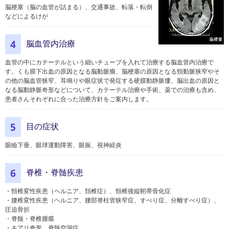
脳梗塞（脳の血管が詰まる）、交通事故、転落・転倒
などによるけが
脳血管内治療
4
血管の中にカテーテルという細いチューブを入れて治療する脳血管内治療で
す。くも膜下出血の原因となる脳動脈瘤、脳梗塞の原因となる頸動脈狭窄やそ
の他の脳血管狭窄、耳鳴りや眼症状で発症する硬膜動静脈瘻、脳出血の原因と
なる脳動静脈奇形などについて、カテーテル治療や手術、薬での治療も含め、
患者さんそれぞれに合った治療方針をご案内します。
目の症状
5
眼瞼下垂、眼球運動障害、眼振、視神経炎
脊椎・脊髄疾患
6
・頸椎変性疾患（ヘルニア、頚椎症）、頸椎後縦靭帯骨化症
・腰椎変性疾患（ヘルニア、腰部脊柱管狭窄症、すべり症、分離すべり症）、
圧迫骨折
・脊髄・脊椎腫瘍
・キアリ奇形、脊髄空洞症