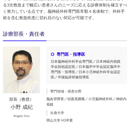
る3次救急まで幅広い患者さんのニーズに応える診療体制を確立すべ
く努力している点です。脳神経外科専門医常勤４名体制で、外科手
術を含む救急疾患に切れ目のない対応が可能です。
診療部長・責任者
専門医・指導医
日本脳神経外科学会専門医／日本神経内視鏡
学会技術認定医／日本脳卒中学会認定脳卒中
専門医・指導医／日本小児神経外科学会認定
医／卒後臨床研修指導医
専門領域・得意分野
脳血管障害／頭蓋底腫瘍／小児脳神経外科／神経内
部長（教授）
視鏡
小野 成紀
出身大学
Shigeki Ono
岡山大学 H3卒業