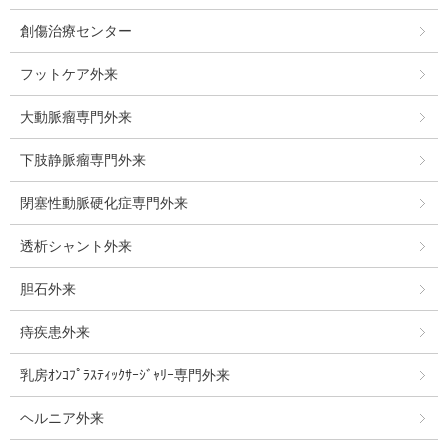
創傷治療センター
フットケア外来
大動脈瘤専門外来
下肢静脈瘤専門外来
閉塞性動脈硬化症専門外来
透析シャント外来
胆石外来
痔疾患外来
乳房ｵﾝｺﾌﾟﾗｽﾃｨｯｸｻｰｼﾞｬﾘｰ専門外来
ヘルニア外来