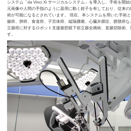
システム「da Vinci Xi サージカルシステム」を導入し、手術を
元画像や人間の手指のように器用に動く鉗子を有しており、従来の
術が可能になるとされています。 現在、本システムを用いた手術
腸癌、肺癌、食道癌、子宮体癌、縦隔腫瘍、心臓弁膜症、膀胱癌な
立腺癌に対するロボット支援腹腔鏡下前立腺全摘術、直腸切除術、
す。