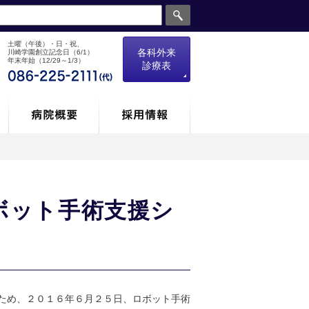
土曜（午後）・日・祝、
各科外来
川崎学園創立記念日（6/1）
年末年始（12/29～1/3）
診療表
ボット手術支援シ
ため、２０１６年６月２５日、ロボット手術