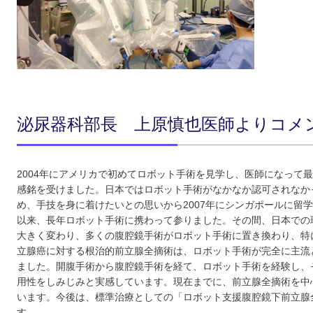
泌尿器科部長 上原慎也医師よりコメ
2004年にアメリカで初めてロボット手術を見学し、医師になって
感銘を受けました。日本ではロボット手術がなかなか認可されなか
め、手技を身に着けたいとの思いから2007年にシンガポールに留
以来、長年ロボット手術に携わって参りました。その間、日本での
大きく変わり、多くの腹腔鏡手術がロボット手術に置き換わり、特
立腺癌に対する根治的前立腺全摘術は、ロボット手術が完全に主流
ました。開腹手術から腹腔鏡手術を経て、ロボット手術を経験し、
用性をしみじみと実感しています。現在までに、前立腺全摘術を中心
います。今後は、標準治療としての「ロボット支援腹腔鏡下前立腺
す。