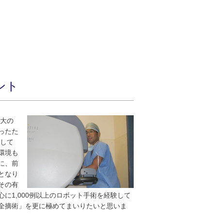
ント
最大の
ったた
学して
環境も
に、前
となり
その有
に1,000例以上のロボット手術を経験して
全摘術」を更に極めてまいりたいと思いま