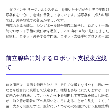
「ダヴィンチ サージカルシステム」を用いた手術が全世界で年間2
尿器科を中心に、急速に普及してきています。泌尿器科、婦人科領
では、外科領域での普及が著しいです。
当院の上原医師は、シンガポール総合病院に留学し、ロボット手術
院でロボット手術の責任者を歴任し、2016年に当院に赴任しました
経験し、ロボット外科学会専門医、ロボット支援手術プロクター認
前立腺癌に対するロボット支援腹腔鏡
て
前立腺癌は、胃癌や肺癌と並んで、男性では最もなりやすい癌の一
などを総合的に判断して決定され、種類も多岐にわたりますが、そ
従来の手術療法として、へそから下を切開して前立腺を摘出し膀胱
が、前立腺が恥骨の下の奥深いところにあることから見えにくく、
後、大きく開腹せずに、腹部にいくつかの穴を開けて行う腹腔鏡手