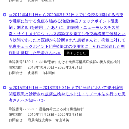
≪2011年4月1日から2020年3月31日までに免疫を抑制する治療
や腫瘍に対する免疫を強める治療(免疫チェックポイント阻害
剤：別名ICI)を使用したあとに、肺結核・ニューモシスチス肺
炎・サイトメガロウィルス感染症を発症し免疫再構築症候群とい
う状態であったと医師から診断された患者さんと、病気に対して
免疫チェックポイント阻害剤(ICI)の使用後に、それに関連した副
作用を発症した患者さんへ≫
終了しました
承認番号3189-1 ： 非HIV患者における免疫再構築症候群の後方視的検討
研究期間 ： 2018年10月30日～2023年3月31日
お問合せ ： 皮膚科 山本剛伸
≪2015年4月1日～2018年3月31日までに当科において発汗障害
関連疾患と診断され皮膚生検やモルト法・ミノール法を行った患
者さんへお知らせ≫
承認番号2238-8 ： 温熱負荷による発汗機能解析
研究期間 ： 2015年11月28日～2025年3月31日
お問合せ ： 附属病院皮膚科 青山裕美