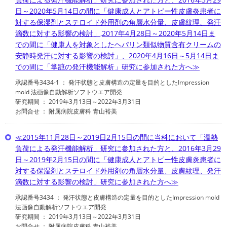
日～2020年5月14日の間に「健康成人とアトピー性皮膚炎患者に
対する保湿剤とステロイド外用剤の角層水分量、皮膚紋理、発汗
滴数に対する影響の検討」,2017年4月28日～2020年5月14日ま
での間に「健康人を対象としたヘパリン類似物質含有クリームの
安静時発汗に対する影響の検討」、2020年4月16日～5月14日ま
での間に「掌蹠の発汗機能解析」研究に参加された方へ≫
承認番号3434-1 ： 発汗状態と皮膚構造の定量を目的としたImpression
mold 法画像自動解析ソフトウエア開発
研究期間 ： 2019年3月13日～2022年3月31日
お問合せ ： 附属病院皮膚科 青山裕美
≪2015年11月28日～2019日2月15日の間に当科において「温熱
負荷による発汗機能解析」研究に参加された方と、2016年3月29
日～2019年2月15日の間に「健康成人とアトピー性皮膚炎患者に
対する保湿剤とステロイド外用剤の角層水分量、皮膚紋理、発汗
滴数に対する影響の検討」研究に参加された方へ≫
承認番号3434 ： 発汗状態と皮膚構造の定量を目的としたImpression mold
法画像自動解析ソフトウエア開発
研究期間 ： 2019年3月13日～2022年3月31日
お問合せ ： 附属病院皮膚科 青山裕美