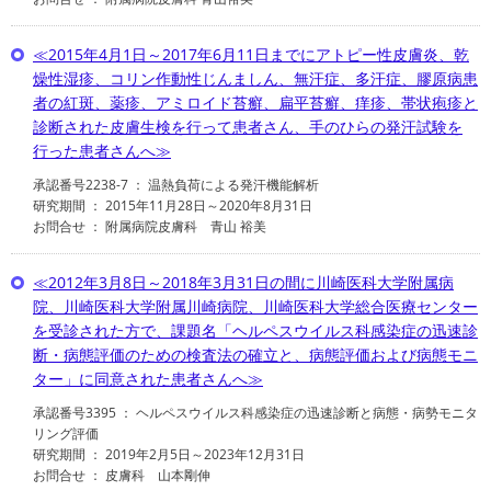
≪2015年4月1日～2017年6月11日までにアトピー性皮膚炎、乾
燥性湿疹、コリン作動性じんましん、無汗症、多汗症、膠原病患
者の紅斑、薬疹、アミロイド苔癬、扁平苔癬、痒疹、帯状疱疹と
診断された皮膚生検を行って患者さん、手のひらの発汗試験を
行った患者さんへ≫
承認番号2238-7 ： 温熱負荷による発汗機能解析
研究期間 ： 2015年11月28日～2020年8月31日
お問合せ ： 附属病院皮膚科 青山 裕美
≪2012年3月8日～2018年3月31日の間に川崎医科大学附属病
院、川崎医科大学附属川崎病院、川崎医科大学総合医療センター
を受診された方で、課題名「ヘルペスウイルス科感染症の迅速診
断・病態評価のための検査法の確立と、病態評価および病態モニ
ター」に同意された患者さんへ≫
承認番号3395 ： ヘルペスウイルス科感染症の迅速診断と病態・病勢モニタ
リング評価
研究期間 ： 2019年2月5日～2023年12月31日
お問合せ ： 皮膚科 山本剛伸