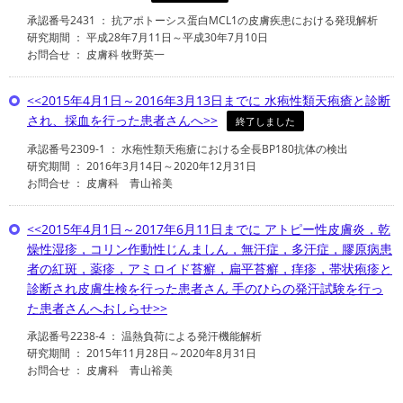
承認番号2431 ： 抗アポトーシス蛋白MCL1の皮膚疾患における発現解析
研究期間 ： 平成28年7月11日～平成30年7月10日
お問合せ ： 皮膚科 牧野英一
<<2015年4月1日～2016年3月13日までに 水疱性類天疱瘡と診断
され、採血を行った患者さんへ>>
終了しました
承認番号2309-1 ： 水疱性類天疱瘡における全長BP180抗体の検出
研究期間 ： 2016年3月14日～2020年12月31日
お問合せ ： 皮膚科 青山裕美
<<2015年4月1日～2017年6月11日までに アトピー性皮膚炎，乾
燥性湿疹，コリン作動性じんましん，無汗症，多汗症，膠原病患
者の紅斑，薬疹，アミロイド苔癬，扁平苔癬，痒疹，帯状疱疹と
診断され皮膚生検を行った患者さん 手のひらの発汗試験を行っ
た患者さんへおしらせ>>
承認番号2238-4 ： 温熱負荷による発汗機能解析
研究期間 ： 2015年11月28日～2020年8月31日
お問合せ ： 皮膚科 青山裕美