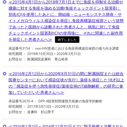
≪2015年4月1日から2018年7月1日までに免疫を抑制する治療や
腫瘍に対する免疫を強める治療(免疫チェックポイント阻害剤：
別名ICI)を使用したあとに、肺結核・ニューモシスチス肺炎・サ
イトメガロウィルス感染症を発症し免疫再構築症候群という状態
であったと医師から診断された患者さんと、病気に対して免疫
チェックポイント阻害剤(ICI)の使用後に、それに関連した副作用
を発症した患者さんへ≫
終了しました
承認番号3154 ： non-HIV患者における免疫再構築症候群の後ろ向き調査
研究期間 ： 2018年10月30日～2020年3月31日
お問合せ ： 附属病院皮膚科 青山裕美
≪2016年2月12日から2020年8月31日の間に附属病院または総合
医療センターにおいて感染症状が先行し薬疹を発症した18才以上
の「感染症を伴う急性発疹症/薬疹症例のT細胞解析」の研究に参
加していただいた患者さんへ≫
承認番号2670-4 ： DPP-4阻害剤関連類天疱瘡の免疫学的解析
研究期間 ： 2017年3月13日～2020年3月31日
お問合せ ： 皮膚科 杉山聖子
≪2016年1月1日～2016年12月31日までに類天疱瘡と診断された