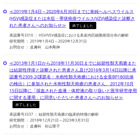
≪2019年1月4日～2020年6月30日までに単純ヘルペスウイルス
(HSV)感染症または水痘・帯状疱疹ウイルス(VZV)感染症と診断さ
れた患者さんへのお知らせ≫
終了しました
承認番号3310 ： HSV/VSV感染症における表皮内巨細胞発現分布の解析
研究期間 ： 2019年1月4日～2020年12月31日
お問合せ ： 皮膚科 山本剛伸
≪2013年1月1日から2018年11月30日までに結節性類天庖瘡また
は結節性痒疹と診断された患者さん及び2016年3月14日以降に承
認番号2309-2(課題名：水疱性類天疱瘡における全長BP180抗体
の検出）に参加された水疱性類天疱瘡の患者さん、2012年10月
15日以降に「採血された血液・体腔液の取り扱いと医学研究使用
に関する運用」に同意いただいた患者さんへのお知らせ≫
終了しました
承認番号3337 ： 結節性類天疱瘡の臨床的特徴の解析
研究期間 ： 2018年12月21日～2023年3月31日
お問合せ ： 皮膚科 杉山聖子