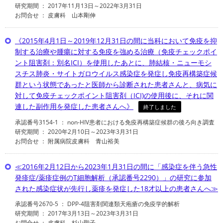
研究期間 ： 2017年11月13日～2022年3月31日
お問合せ ： 皮膚科 山本剛伸
《2015年4月1日～2019年12月31日の間に当科において免疫を抑
制する治療や腫瘍に対する免疫を強める治療（免疫チェックポイ
ント阻害剤：別名ICI）を使用したあとに、肺結核・ニューモシ
スチス肺炎・サイトガロウイルス感染症を発症し免疫再構築症候
群という状態であったと医師から診断された患者さんと、病気に
対して免疫チェックポイント阻害剤（ICI)の使用後に、それに関
連した副作用を発症した患者さんへ》
終了しました
承認番号3154-1 ： non-HIV患者における免疫再構築症候群の後ろ向き調査
研究期間 ： 2020年2月10日～2023年3月31日
お問合せ ： 附属病院皮膚科 青山裕美
≪2016年2月12日から2023年1月31日の間に「感染症を伴う急性
発疹症/薬疹症例のT細胞解析（承認番号2290）」の研究に参加
された感染症状が先行し薬疹を発症した18才以上の患者さんへ≫
承認番号2670-5 ： DPP-4阻害剤関連類天疱瘡の免疫学的解析
研究期間 ： 2017年3月13日～2023年3月31日
お問合せ ： 皮膚科 杉山聖子