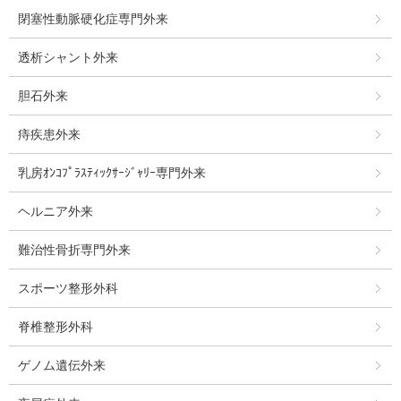
閉塞性動脈硬化症専門外来
透析シャント外来
胆石外来
痔疾患外来
乳房ｵﾝｺﾌﾟﾗｽﾃｨｯｸｻｰｼﾞｬﾘｰ専門外来
ヘルニア外来
難治性骨折専門外来
スポーツ整形外科
脊椎整形外科
ゲノム遺伝外来