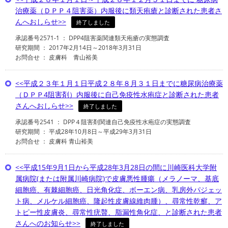
治療薬（ＤＰＰ４阻害薬）内服後に類天疱瘡と診断された患者さ
んへおしらせ>>
終了しました
承認番号2571-1 ： DPP4阻害薬関連類天疱瘡の実態調査
研究期間 ： 2017年2月14日～2018年3月31日
お問合せ ： 皮膚科 青山裕美
<<平成２３年１月１日平成２８年８月３１日までに糖尿病治療薬
（ＤＰＰ4阻害剤）内服後に自己免疫性水疱症と診断された患者
さんへおしらせ>>
終了しました
承認番号2541 ： DPP４阻害剤関連自己免疫性水疱症の実態調査
研究期間 ： 平成28年10月8日～平成29年3月31日
お問合せ ： 皮膚科 青山裕美
<<平成15年9月1日から平成28年3月28日の間に川崎医科大学附
属病院(または附属川崎病院)で皮膚悪性腫瘍（メラノーマ、基底
細胞癌、有棘細胞癌、日光角化症、ボーエン病、乳房外パジェッ
ト病、メルケル細胞癌、隆起性皮膚線維肉腫）、尋常性乾癬、ア
トピー性皮膚炎、尋常性疣贅、脂漏性角化症、と診断された患者
さんへのお知らせ>>
終了しました