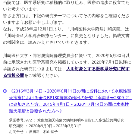
当院では、医学系研究に積極的に取り組み、医療の進歩に役立てた
いと考えています。
皆さま方には、下記の研究テーマについてその内容をご確認くださ
いますようお願い申し上げます。
なお、平成28年度12月1日より、「川崎医科大学附属川崎病院」は
「川崎医科大学総合医療センター」に変更となりました。掲載文書
の機関名は、読みかえとさせていただきます。
川崎医科大学・同附属病院倫理委員会に於いて、2020年6月30日以
前に承認された医学系研究を掲載しています。2020年7月1日以降に
承認された研究につきましては、
人を対象とする医学系研究に関す
る情報公開
をご確認ください。
《2016年3月14日～2020年6月11日の間に当科において水疱性類
天疱瘡における全長BP180抗体の検出の研究（承認番号2309-2）
に参加された方、2015年4月1日～2020年7月14日の間に水疱性
類天疱瘡と診断された方へ》
承認番号3972 ： 水疱性類天疱瘡の病態解明を目指した多施設共同研究
研究期間 ： 2020年9月9日～2023年3月31日
お問合せ ： 皮膚科 杉山聖子