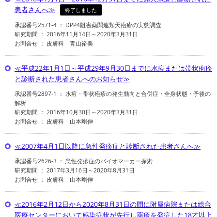
患者さんへ≫
終了しました
承認番号2571-4 ： DPP4阻害薬関連類天疱瘡の実態調査
研究期間 ： 2016年11月14日～2020年3月31日
お問合せ ： 皮膚科 青山裕美
≪平成22年1月1日～平成29年9月30日までに水痘または帯状疱疹
と診断された患者さんへのお知らせ≫
承認番号2897-1 ： 水痘・帯状疱疹の発生動向と合併症・全身状態・予後の
解析
研究期間 ： 2016年10月30日～2020年3月31日
お問合せ ： 皮膚科 山本剛伸
≪2007年4月1日以降に急性発疹症と診断された患者さんへ≫
承認番号2626-3 ： 急性発疹症のバイオマーカー探索
研究期間 ： 2017年3月16日～2020年8月31日
お問合せ ： 皮膚科 山本剛伸
≪2016年2月12日から2020年8月31日の間に附属病院または総合
医療センターにおいて感染症状が先行し薬疹を発症した18才以上