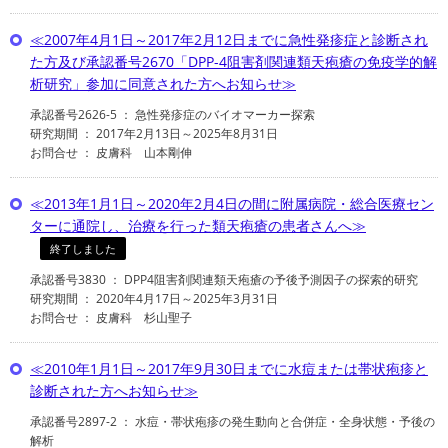
≪2007年4月1日～2017年2月12日までに急性発疹症と診断され
た方及び承認番号2670「DPP-4阻害剤関連類天疱瘡の免疫学的解
析研究」参加に同意された方へお知らせ≫
承認番号2626-5 ： 急性発疹症のバイオマーカー探索
研究期間 ： 2017年2月13日～2025年8月31日
お問合せ ： 皮膚科 山本剛伸
≪2013年1月1日～2020年2月4日の間に附属病院・総合医療セン
ターに通院し、治療を行った類天疱瘡の患者さんへ≫
終了しました
承認番号3830 ： DPP4阻害剤関連類天疱瘡の予後予測因子の探索的研究
研究期間 ： 2020年4月17日～2025年3月31日
お問合せ ： 皮膚科 杉山聖子
≪2010年1月1日～2017年9月30日までに水痘または帯状疱疹と
診断された方へお知らせ≫
承認番号2897-2 ： 水痘・帯状疱疹の発生動向と合併症・全身状態・予後の
解析